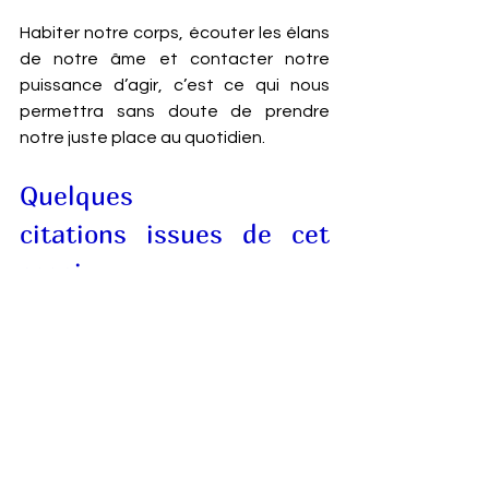
Habiter notre corps, écouter les élans 
de notre âme et contacter notre 
puissance d’agir, c’est ce qui nous 
permettra sans doute de prendre 
notre juste place au quotidien.
Quelques 
citations issues de cet 
essai 
« 
Dans la question de la place se joue 
celle de notre singularité mais aussi de 
notre insertion au sein d’une société, 
d’une famille, d’un groupe auquel nous 
appartenons ou souhaitons 
appartenir
 ».